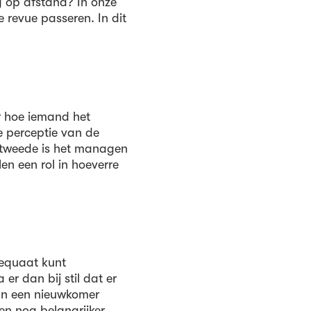
g op afstand? In onze
 revue passeren. In dit
or hoe iemand het
de perceptie van de
tweede is het managen
en een rol in hoeverre
dequaat kunt
r dan bij stil dat er
aan een nieuwkomer
een nog belangrijker