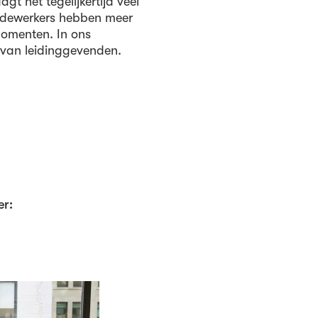
gt het tegelijkertijd veel
edewerkers hebben meer
omenten. In ons
van leidinggevenden.
er: