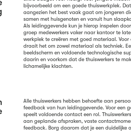
e
bijvoorbeeld om een goede thuiswerkplek. Dat 
g
aangezien het best vaak gaat om jongeren di
samen met huisgenoten en vanuit hun slaapka
Als leidinggevende kun je hierop inspelen doo
groep medewerkers vaker naar kantoor te late
werkplek te creëren met goed materiaal. Voo
draait het om zowel materiaal als techniek. E
beeldscherm en voldoende technologische su
daarin en voorkom dat de thuiswerkers te mak
lichamelijke klachten.
n
Alle thuiswerkers hebben behoefte aan persoo
feedback van hun leidinggevende. Voor een g
e
speelt voldoende contact een rol. Thuiswerke
aan geplande afspraken, vaste contactmoment
feedback. Borg daarom dat je een duidelijke o