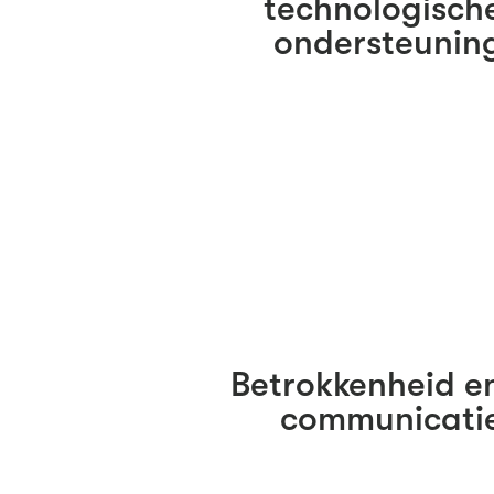
technologisch
ondersteunin
Betrokkenheid e
communicati