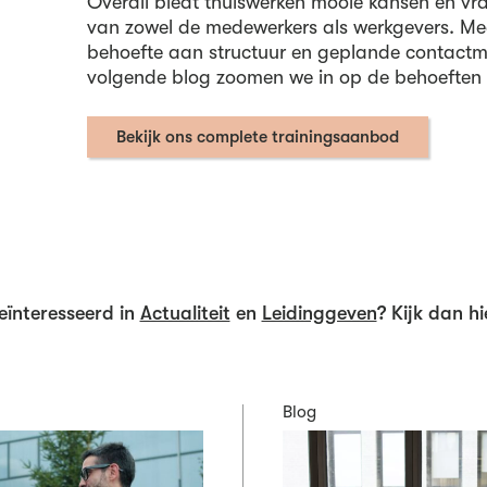
Overall biedt thuiswerken mooie kansen en vraa
van zowel de medewerkers als werkgevers. M
behoefte aan structuur en geplande contactm
volgende blog zoomen we in op de behoeften 
Bekijk ons complete trainingsaanbod
ïnteresseerd in
Actualiteit
en
Leidinggeven
? Kijk dan hi
Blog