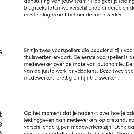
aansturing van jouw team? Hoe geef je leidin
blogreeks laten we verschillende onderdelen de
eerste blog draait het om de medewerker.
s
Er zijn twee voorspellers die bepalend zijn vo
thuiswerken ervaart. De eerste voorspeller is 
medewerker over de mate van autonomie. De 
van de juiste werk-privébalans. Deze twee spel
medewerkers prettig en fijn thuiswerken.
t
Op het moment dat je nadenkt over hoe je a
leidinggeven aan medewerkers op afstand, sta e
e
verschillende typen medewerkers zijn. Denk 
n
versus iemand die al jaren bij je werkt. Maar 