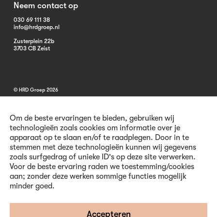
Neem contact op
030 69 111 38
info@hrdgroep.nl
Zusterplein 22b
3703 CB Zeist
© HRD Groep 2026
Om de beste ervaringen te bieden, gebruiken wij
technologieën zoals cookies om informatie over je
apparaat op te slaan en/of te raadplegen. Door in te
stemmen met deze technologieën kunnen wij gegevens
Algemene informatie
zoals surfgedrag of unieke ID's op deze site verwerken.
Contact
Voor de beste ervaring raden we toestemming/cookies
Vacatures
aan; zonder deze werken sommige functies mogelijk
Voorwaarden
minder goed.
Privacy en Cookies
Volg ons
Accepteren