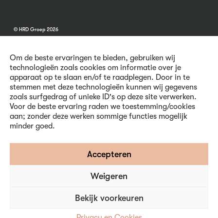
© HRD Groep 2026
Om de beste ervaringen te bieden, gebruiken wij
technologieën zoals cookies om informatie over je
apparaat op te slaan en/of te raadplegen. Door in te
stemmen met deze technologieën kunnen wij gegevens
Algemene informatie
zoals surfgedrag of unieke ID's op deze site verwerken.
Contact
Voor de beste ervaring raden we toestemming/cookies
Vacatures
aan; zonder deze werken sommige functies mogelijk
Voorwaarden
minder goed.
Privacy en Cookies
Volg ons
Accepteren
Weigeren
Inschrijven nieuwsbrief
Bekijk voorkeuren
Privacy en Cookies