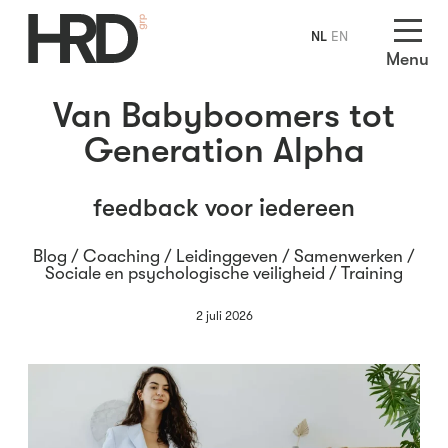
NL
EN
Menu
Van Babyboomers tot
Generation Alpha
feedback voor iedereen
Blog /
Coaching
/
Leidinggeven
/
Samenwerken
/
Sociale en psychologische veiligheid
/
Training
2 juli 2026