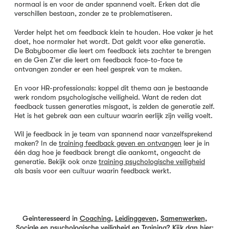
normaal is en voor de ander spannend voelt. Erken dat die
verschillen bestaan, zonder ze te problematiseren.
Verder helpt het om feedback klein te houden. Hoe vaker je het
doet, hoe normaler het wordt. Dat geldt voor elke generatie.
De Babyboomer die leert om feedback iets zachter te brengen
en de Gen Z’er die leert om feedback face-to-face te
ontvangen zonder er een heel gesprek van te maken.
En voor HR-professionals: koppel dit thema aan je bestaande
werk rondom psychologische veiligheid. Want de reden dat
feedback tussen generaties misgaat, is zelden de generatie zelf.
Het is het gebrek aan een cultuur waarin eerlijk zijn veilig voelt.
Wil je feedback in je team van spannend naar vanzelfsprekend
maken? In de
training feedback geven en ontvangen
leer je in
één dag hoe je feedback brengt die aankomt, ongeacht de
generatie. Bekijk ook onze
training psychologische veiligheid
als basis voor een cultuur waarin feedback werkt.
Geïnteresseerd in
Coaching
,
Leidinggeven
,
Samenwerken
,
Sociale en psychologische veiligheid
en
Training
? Kijk dan hier: