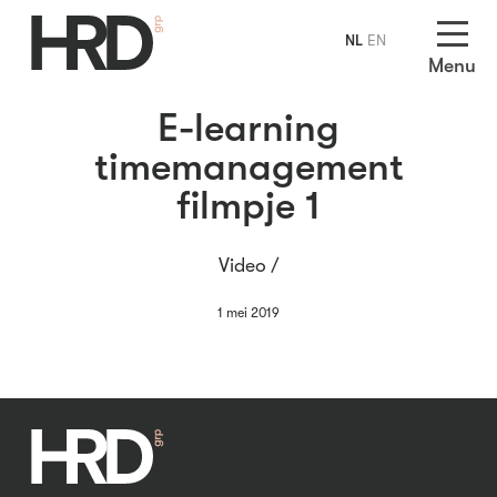
NL
EN
Menu
E-learning
timemanagement
filmpje 1
Video /
1 mei 2019