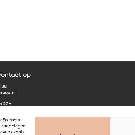
ontact op
1 38
roep.nl
in 22b
eist
ieën zoals
e raadplegen.
evens zoals