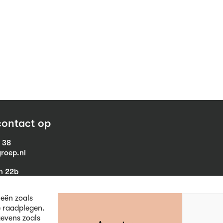
ontact op
1 38
roep.nl
in 22b
eist
ieën zoals
e raadplegen.
evens zoals