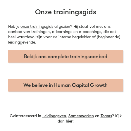
Onze trainingsgids
Heb je
onze trainingsgids
al gezien? Hij staat vol met ons
aanbod van trainingen, e-learnings en e-coachings, die ook
heel waardevol zijn voor de interne begeleider of (beginnende)
leidinggevende.
Bekijk ons complete trainingsaanbod
We believe in Human Capital Growth
Geïnteresseerd in
Leidinggeven
,
Samenwerken
en
Teams
? Kijk
dan hier: