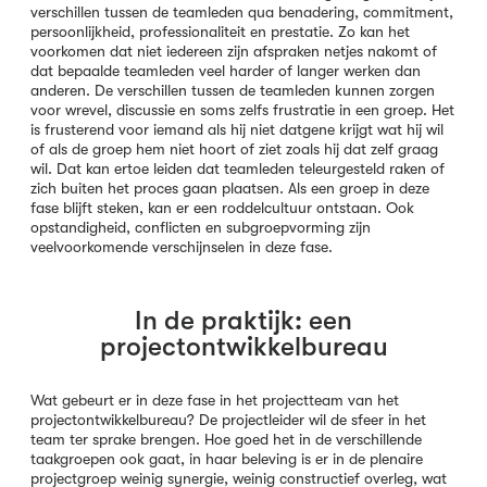
verschillen tussen de teamleden qua benadering, commitment,
persoonlijkheid, professionaliteit en prestatie. Zo kan het
voorkomen dat niet iedereen zijn afspraken netjes nakomt of
dat bepaalde teamleden veel harder of langer werken dan
anderen. De verschillen tussen de teamleden kunnen zorgen
voor wrevel, discussie en soms zelfs frustratie in een groep. Het
is frusterend voor iemand als hij niet datgene krijgt wat hij wil
of als de groep hem niet hoort of ziet zoals hij dat zelf graag
wil. Dat kan ertoe leiden dat teamleden teleurgesteld raken of
zich buiten het proces gaan plaatsen. Als een groep in deze
fase blijft steken, kan er een roddelcultuur ontstaan. Ook
opstandigheid, conflicten en subgroepvorming zijn
veelvoorkomende verschijnselen in deze fase.
In de praktijk: een
projectontwikkelbureau
Wat gebeurt er in deze fase in het projectteam van het
projectontwikkelbureau? De projectleider wil de sfeer in het
team ter sprake brengen. Hoe goed het in de verschillende
taakgroepen ook gaat, in haar beleving is er in de plenaire
projectgroep weinig synergie, weinig constructief overleg, wat