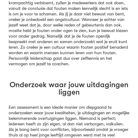
krampachtig verbloemt, zullen je medewerkers dat ook doen,
vanuit de conclusie dat fouten maken kennelijk slecht is en iets
is om je voor te schamen. Als jij je daar niet bewust van bent,
creëer je onbedoeld een angstcultuur. Wanneer je echter van
jezelf weet dat je, door welke reden of gebeurtenis dan ook,
moeite hebt je fouten onder ogen te zien, kun je bewust kiezen
voor ander gedrag. Namelijk dat je de fouten openlijk
bespreekt met anderen en samen onderzoekt wat je eruit kunt
leren. Zo creëer je een cultuur waarin fouten positief benaderd
worden en waarin mensen kunnen leren van hun fouten.
Persoonlijk leiderschap gaat dus over zelfkennis en het
vermogen om jezelf te coachen.
Onderzoek waar jouw uitdagingen
liggen
Een assessment is een ideale manier om diepgaand te
onderzoeken waar jouw kwaliteiten, je uitdagingen en mogelijke
belemmerende overtuigingen liggen. Niemand is perfect;
iedereen heeft zo zijn eigen, al dan niet verborgen, valkuilen.
Als je bang bent voor conflicten, bijvoorbeeld omdat je vroeger
thuis al op heel jonge leeftijd omgeven werd met te veel