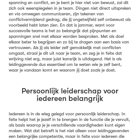
spanning en conflict, en je bent je hier niet van bewust, zal dit
zich ook weerspiegelen in je team. Dingen niet direct uitspreken
en via omwegen communiceren, zijn tekenen van
conflictvermijdend gedrag, die jij ongetwijfeld zelf onbewust als
voorbeeld hebt laten zien. En dat is jammer, want voor
succesvolle teams is het zo belangrijk dat pijnpunten en
spanningen snel met elkaar worden besproken. Met als doel
elkaar beter te begrijpen en zo bij te dragen aan een basis van
vertrouwen. Als jij als leider zelf gemakkelijk met conflicten
omgaat, straal je dit uit naar je team, en zeg je in feite dat
wrijving niet erg, maar juist kansrijk is uitdagend. Het is als
leidinggevende dus essentieel om te weten wie je zelf bent,
waar je vandaan komt en waarom jij doet zoals je doet.
Persoonlijk leiderschap voor
iedereen belangrijk
Iedereen is in de wieg gelegd voor persoonlijk leiderschap. In
feite helpt het je jezelf in te brengen in de functie die je vervult,
als basis waarop je je verschillende vaardigheden kunt eigen
maken. Wat dat betreft is het niet alleen voor leidinggevenden
een belangrijke competentie, maar in feite voor iedereen die