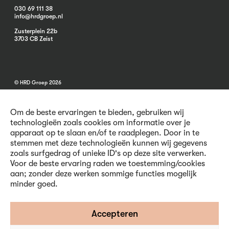
030 69 111 38
info@hrdgroep.nl
Zusterplein 22b
3703 CB Zeist
© HRD Groep 2026
Om de beste ervaringen te bieden, gebruiken wij
technologieën zoals cookies om informatie over je
apparaat op te slaan en/of te raadplegen. Door in te
stemmen met deze technologieën kunnen wij gegevens
Algemene informatie
zoals surfgedrag of unieke ID's op deze site verwerken.
Contact
Voor de beste ervaring raden we toestemming/cookies
Vacatures
aan; zonder deze werken sommige functies mogelijk
Voorwaarden
minder goed.
Privacy en Cookies
Volg ons
Accepteren